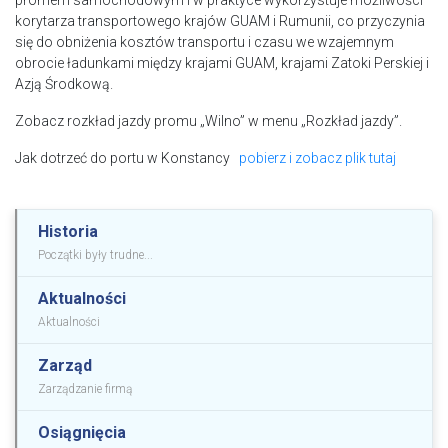
promem samochodowym i w praktyce wykorzystuje możliwości
korytarza transportowego krajów GUAM i Rumunii, co przyczynia
się do obniżenia kosztów transportu i czasu we wzajemnym
obrocie ładunkami między krajami GUAM, krajami Zatoki Perskiej i
Azją Środkową.
Zobacz rozkład jazdy promu „Wilno” w menu „Rozkład jazdy”.
Jak dotrzeć do portu w Konstancy
pobierz i zobacz plik tutaj
Historia
Początki były trudne...
Aktualności
Aktualności
Zarząd
Zarządzanie firmą
Osiągnięcia