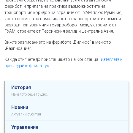
превозни средства, използвайки услугата автомобил-
ферибот, и прилага на практика възможностите на
транспортния коридор на страните от ГУАМ плюс Румъния,
което спомага за намаляване на транспортните и времеви
разходи при взаимния товарооборот между страните от
ГУАМ, страните от Персийския залив и Централна Азия.
Вижте разписанието на ферибота „Вилнюс“ в менюто
„Разписание“.
Как да стигнете до пристанището на Констанца
изтеглете и
прегледайте файла тук
История
Началото беше трудно...
Новини
Актуални събития
Управление