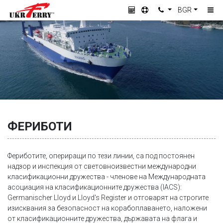
BGR
ФЕРИБОТИ
Фериботите, опериращи по тези линии, са под постоянен
надзор и инспекция от световноизвестни международни
класификационни дружества - членове на Международната
асоциация на класификационните дружества (IACS):
Germanischer Lloyd и Lloyd's Register и отговарят на строгите
изисквания за безопасност на корабоплаването, наложени
от класификационните дружества, държавата на флага и