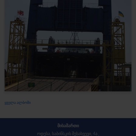
ᲧᲕᲔᲚᲐ ᲐᲚᲑᲝᲛᲘ
მისამართი
ოდესა, საბინსკის შესახვევი, 4ა ,