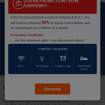
SUPER PROMOTION FROM
UKRFERRY!
სატვირთო და სამგზავრო ტრანსპორტირების
საზღვაო ტრანსპორტირების მომსახურების მთელი
Every time you purchase a cabin of category A, B or C, you
სპექტრი: უკრაინა, თურქეთი, საქართველო
50%
will receive a discount
on transported vehicles, such
ხელმისაწვდომი ტარიფები
as: a passenger car, a minibus or a camper.
ხელმისაწვდომი ტარიფები
Promotion conditions:
one fully redeemed cabin = one discounted vehicle.
შავ ზღვაზე საზღვაო ტრანსპორტირების
გამჭვირვალე ტარიფები
COMFORT ON BOARD
ხელმისაწვდომობა 24/7
საინფორმაციო მხარდაჭერა და
Wi-Fi
Pet friendly
3 meals a day
Comfortable
წარმომადგენლობა თითოეულ ქვეყანაში
cabins
ᲩᲕᲔᲜᲘ ᲡᲐᲛᲣᲨᲐᲝ ᲓᲦᲔᲔᲑᲘ
Reserve
ყოველდღე კომპანია უკრფერი ამტკიცებს თავის
ლიდერობას ტვირთისა და მგზავრების