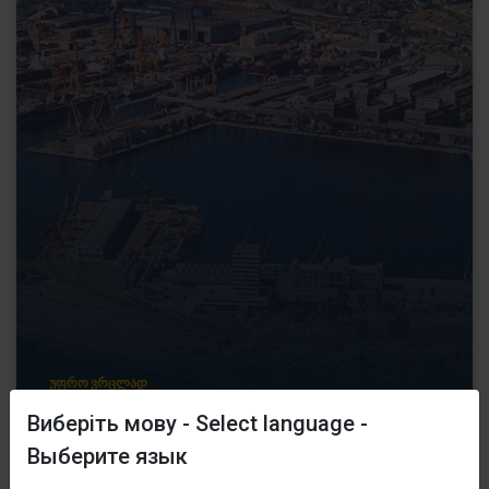
ᲣᲤᲠᲝ ᲕᲠᲪᲚᲐᲓ
Виберіть мову - Select language -
Выберите язык