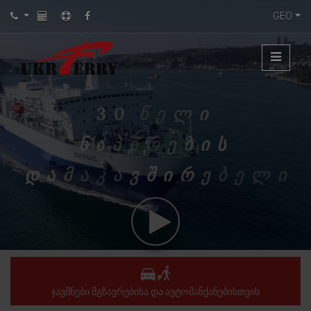
GEO
3
0
Წ
Ე
Ლ
Ი
Ნ
Ა
Პ
Ი
Რ
Ე
Ბ
Ი
Ს
Დ
Ა
Მ
Ა
Კ
Ა
Ვ
Შ
Ი
Რ
Ე
Ბ
Ე
Ლ
Ი
ᲯᲐᲕᲨᲜᲔᲑᲘ ᲛᲒᲖᲐᲕᲠᲔᲑᲘᲡᲐ ᲓᲐ ᲐᲕᲢᲝᲛᲐᲜᲥᲐᲜᲔᲑᲘᲡᲗᲕᲘᲡ