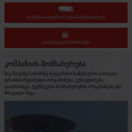
ᲯᲐᲕᲨᲜᲔᲑᲘ ᲡᲐᲢᲕᲘᲠᲗᲝ ᲐᲕᲢᲝᲛᲐᲜᲥᲐᲜᲔᲑᲘᲡᲗᲕᲘᲡ
ᲦᲘᲠᲔᲑᲣᲚᲔᲑᲘᲡ ᲛᲝᲗᲮᲝᲕᲜᲐ
ᲙᲝᲛᲞᲐᲜᲘᲘᲡ ᲛᲝᲛᲡᲐᲮᲣᲠᲔᲑᲐ
შავ ზღვაზე საბორნე სატვირთო-სამგზავრო საზღვაო
ტრანსპორტირების ორგანიზება: ექსპედირება,
დაფრახტვა, ტექნიკური მომსახურების ორგანიზება და
მრავალი სხვა