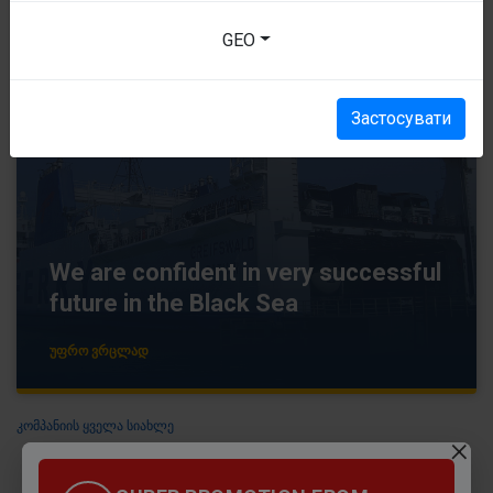
GEO
Застосувати
We are confident in very successful
future in the Black Sea
ᲣᲤᲠᲝ ᲕᲠᲪᲚᲐᲓ
ᲙᲝᲛᲞᲐᲜᲘᲘᲡ ᲧᲕᲔᲚᲐ ᲡᲘᲐᲮᲚᲔ
×