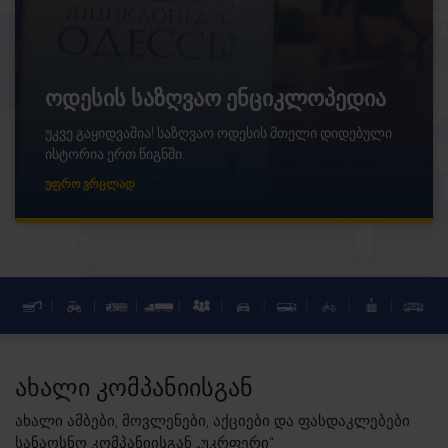
ოდესის საზღვაო ენციკლოპედია
უკვე გაყიდვაშია! საზღვაო ოდესის მთელი დიდებული
ისტორია ერთ წიგნში.
ᲣᲤᲠᲝ ᲕᲠᲪᲚᲐᲓ
ᲐᲮᲐᲚᲘ ᲙᲝᲛᲞᲐᲜᲘᲘᲡᲒᲐᲜ
ახალი ამბები, მოვლენები, აქციები და ფასდაკლებები
სანაოსნო კომპანიისგან „უკრფერი“