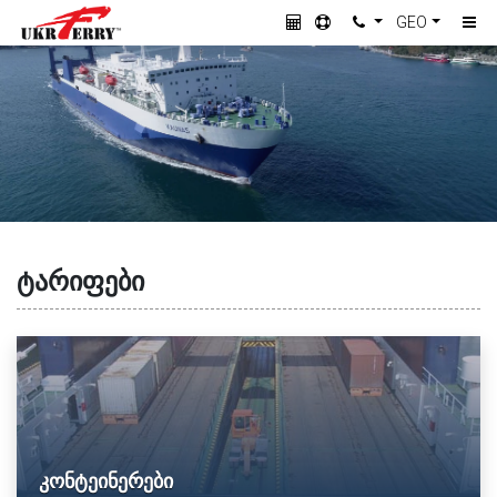
GEO
ᲢᲐᲠᲘᲤᲔᲑᲘ
კონტეინერები