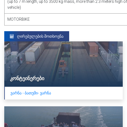
(up to 7 m length, up to 3500 kg mass, more than 2.3 meters high of
vehicle)
MOTORBIKE
ᲦᲘᲠᲔᲑᲣᲚᲔᲑᲘᲡ ᲛᲝᲗᲮᲝᲕᲜᲐ
კონტეინერები
ვარნა - ბათუმი- ვარნა