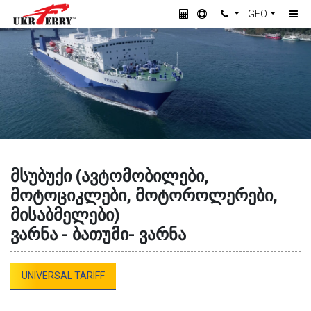
GEO
ᲛᲡᲣᲑᲣᲥᲘ (ᲐᲕᲢᲝᲛᲝᲑᲘᲚᲔᲑᲘ,
ᲛᲝᲢᲝᲪᲘᲙᲚᲔᲑᲘ, ᲛᲝᲢᲝᲠᲝᲚᲔᲠᲔᲑᲘ,
ᲛᲘᲡᲐᲑᲛᲔᲚᲔᲑᲘ)
ᲕᲐᲠᲜᲐ - ᲑᲐᲗᲣᲛᲘ- ᲕᲐᲠᲜᲐ
UNIVERSAL TARIFF