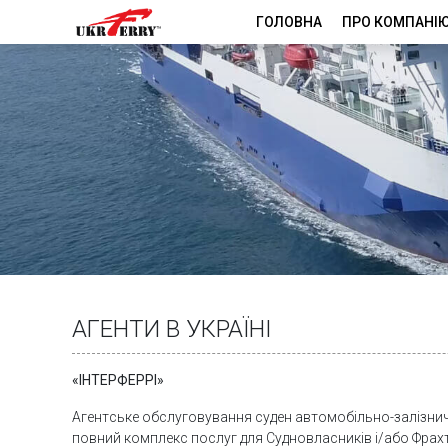
ГОЛОВНА
ПРО КОМПАНI
АГЕНТИ В УКРАЇНІ
«ІНТЕРФЕРРІ»
Агентcьке обслуговування суден автомобільно-залізнич
повний комплекс послуг для Судновласників і/або Фрах