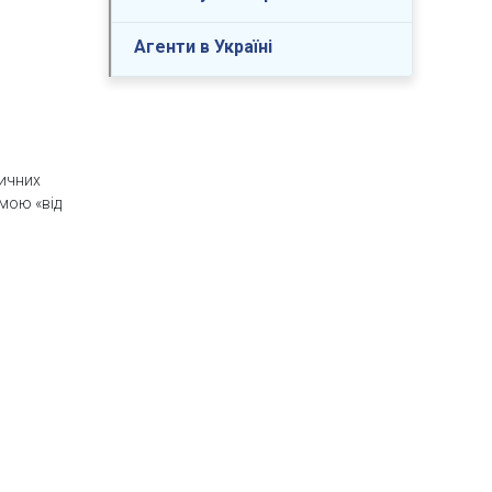
Агенти в Україні
ничних
емою «від