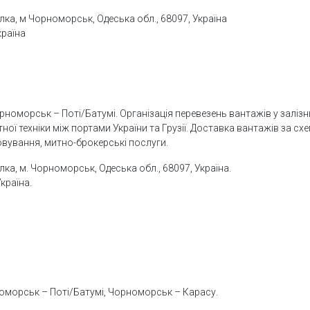
Балка, м Чорноморськ, Одеська обл., 68097, Україна
країна
номорськ – Поті/Батумі. Організація перевезень вантажів у заліз
ої техніки між портами України та Грузії. Доставка вантажів за сх
овування, митно-брокерські послуги.
алка, м. Чорноморськ, Одеська обл., 68097, Україна.
Україна.
оморськ – Поті/Батумі, Чорноморськ – Карасу.