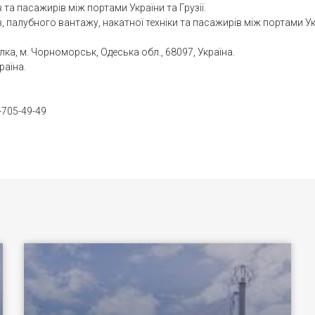
 та пасажирів між портами України та Грузії.
в, палубного вантажу, накатної техніки та пасажирів між портами Ук
алка, м. Чорноморськ, Одеська обл., 68097, Україна.
раїна.
-705-49-49