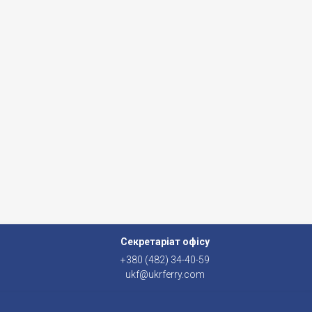
Секретаріат офісу
+380 (482) 34-40-59
ukf@ukrferry.com