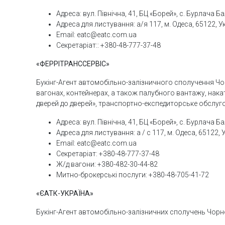
Адреса: вул. Північна, 41, БЦ «Борей», с. Бурлача 
Адреса для листування: а/я 117, м. Одеса, 65122, У
Еmail: eatc@eatc.com.ua
Секретаріат:: +380-48-777-37-48
«ФЕРРІТРАНССЕРВІС»
Букінг-Агент автомобільно-залізничного сполучення Чор
вагонах, контейнерах, а також палубного вантажу, накатн
дверей до дверей», транспортно-експедиторське обслуг
Адреса: вул. Північна, 41, БЦ «Борей», с. Бурлача Б
Адреса для листування: а / с 117, м. Одеса, 65122, 
Еmail: eatc@eatc.com.ua
Секретаріат: +380-48-777-37-48
Ж/д вагони: +380-482-30-44-82
Митно-брокерські послуги: +380-48-705-41-72
«ЄАТК-УКРАЇНА»
Букінг-Агент автомобільно-залізничних сполучень Чорн